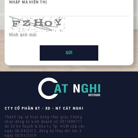
NHẬP MÃ HIỂN THỊ
Hình ảnh mới
CTY CỔ PHẦN KT - XD - NT CÁT NGHI
Thành lập và hoạt động theo giấy Chứng
nhận đăng ký kinh doanh số 0311699711
do Sở Kế hoạch & Đầu tư Tp. HCM cấp vào
ngày 06/04/2012, đăng ký thay đổi lần 3
ngày 03/01/2019