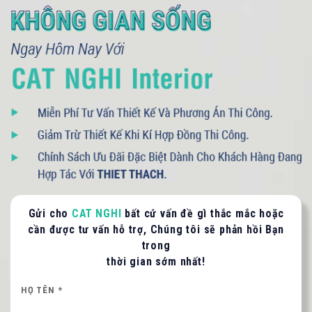
093 71379 13
- 090 3075 005
LIÊN HỆ TƯ VẤN / BÁO GIÁ
Quý khách vui lòng cung cấp thông tin để CAT
NGHI liên hệ hỗ trợ nhanh nhất.
Gửi cho
CAT NGHI
bất cứ vấn đề gì thắc mắc hoặc
cần được tư vấn hỗ trợ, Chúng tôi sẽ phản hồi Bạn
HỌ VÀ TÊN QUÝ KHÁCH
trong
thời gian sớm nhất!
HỌ TÊN *
SỐ ĐIỆN THOẠI *