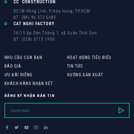
CC CONSTRUCTION
SS1M Hồng Lĩnh, P.Hòa Hưng, TP.HCM
ĐT: (84) 96 372 6685
CAT NGHI FACTORY
74/15 ấp Dân Thắng 1, xã Xuân Thới Sơn
ĐT: (028) 3713 1900
NHU CẦU CỦA BẠN
HOẠT ĐỘNG TIÊU BIỂU
BÁO GIÁ
TIN TỨC
ƯU ĐÃI RIÊNG
XƯỞNG SẢN XUẤT
KHÁCH HÀNG NHẬN XÉT
ĐĂNG KÝ NHẬN BẢN TIN