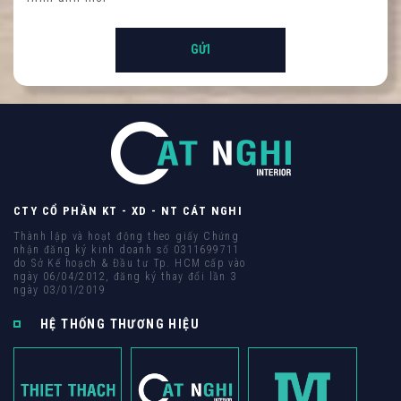
CTY CỔ PHẦN KT - XD - NT CÁT NGHI
Thành lập và hoạt động theo giấy Chứng
nhận đăng ký kinh doanh số 0311699711
do Sở Kế hoạch & Đầu tư Tp. HCM cấp vào
ngày 06/04/2012, đăng ký thay đổi lần 3
ngày 03/01/2019
HỆ THỐNG THƯƠNG HIỆU