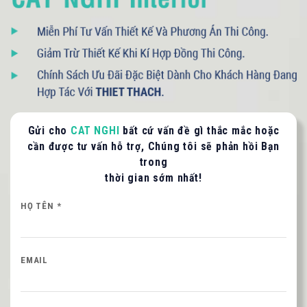
093 71379 13
- 090 3075 005
LIÊN HỆ TƯ VẤN / BÁO GIÁ
Gửi cho
CAT NGHI
bất cứ vấn đề gì thắc mắc hoặc
cần được tư vấn hỗ trợ, Chúng tôi sẽ phản hồi Bạn
Quý khách vui lòng cung cấp thông tin để CAT
trong
NGHI liên hệ hỗ trợ nhanh nhất.
thời gian sớm nhất!
HỌ VÀ TÊN QUÝ KHÁCH
HỌ TÊN *
SỐ ĐIỆN THOẠI *
EMAIL