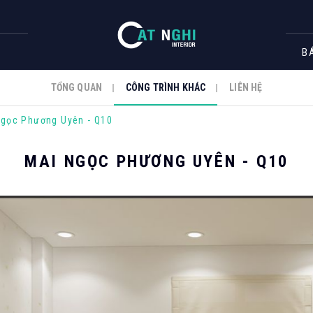
B
TỔNG QUAN
CÔNG TRÌNH KHÁC
LIÊN HỆ
Ngọc Phương Uyên - Q10
MAI NGỌC PHƯƠNG UYÊN - Q10
RÌNH THI CÔNG
Căn hộ
Spa
ng
Nhà hàng - Bar
ạn
Shop -
Showroom - Gara
N GÓI CẢI TẠO - HOÀN THIỆN
BẢN TIN CÔNG TY
XÂY DỰNG PHẦN 