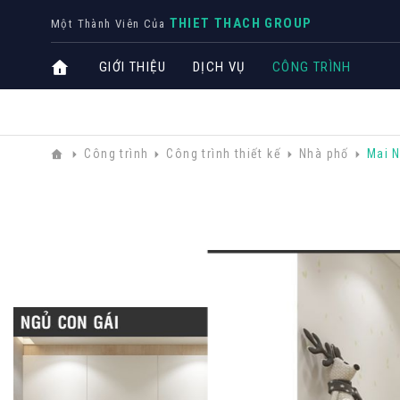
THIET THACH GROUP
Một Thành Viên Của
GIỚI THIỆU
DỊCH VỤ
CÔNG TRÌNH
Công trình
Công trình thiết kế
Nhà phố
Mai 
CÔNG T
Biệt thự
Nhà phố
Văn phò
Khách s
THIẾT KẾ NỘI THẤT
CHUYÊN NGÀNH
TRỌ