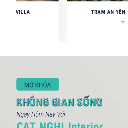
LIÊN HỆ TƯ V
Quý khách vui lòng cu
TRẠM AN YÊN - CHỊ DUNG
HỌ VÀ TÊN QUÝ KHÁ
SỐ ĐIỆN THOẠI *
Nội dung
NHẬP MÃ HIỂN THỊ