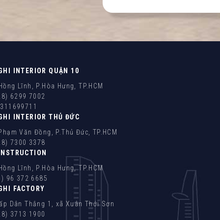
GHI INTERIOR QUẬN 10
ồng Lĩnh, P.Hòa Hưng, TP.HCM
28) 6299 7002
0311699711
GHI INTERIOR THỦ ĐỨC
Phạm Văn Đồng, P.Thủ Đức, TP.HCM
28) 7300 3378
ONSTRUCTION
ồng Lĩnh, P.Hòa Hưng, TP.HCM
4) 96 372 6685
GHI FACTORY
ấp Dân Thắng 1, xã Xuân Thới Sơn
28) 3713 1900