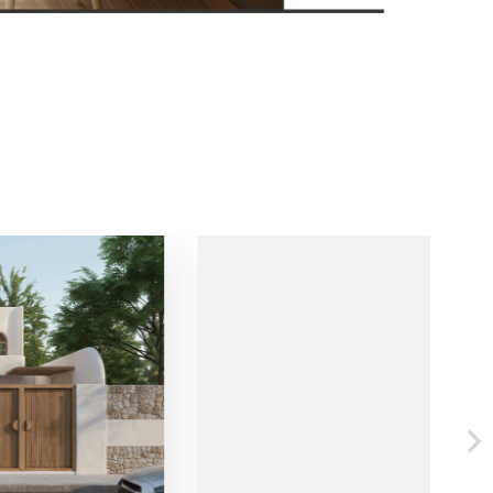
 13
- 090 3075 005