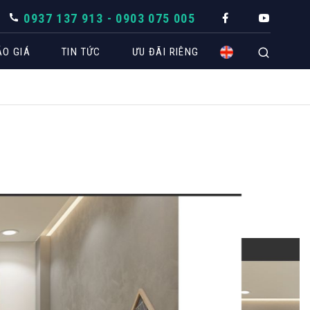
0937 137 913 - 0903 075 005
ÁO GIÁ
TIN TỨC
ƯU ĐÃI RIÊNG
CÔNG TRÌNH THIẾT KẾ
Biệt thự
Căn hộ
Nhà phố
Spa
Văn phòng
Coffee
Khách sạn
Shop -
Showroom
THÔ
TUYỂN DỤNG
BÁO GIÁ NHANH THEO KHÔNG GIAN