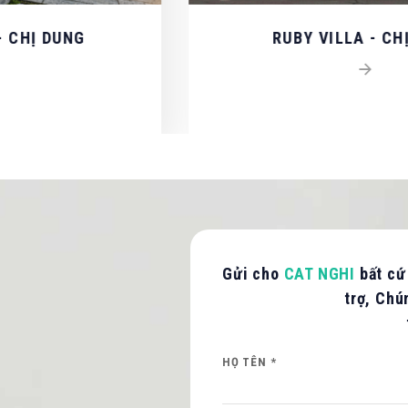
ẤN / BÁO GIÁ
ng cấp thông tin để CAT NGHI liên hệ hỗ trợ nhanh nhất.
RUBY VILLA - CHỊ NGỌC
CH
Gửi cho
CAT NGHI
bất cứ
trợ, Chú
HỌ TÊN *
Hình ảnh mới