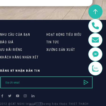
NHU CẦU CỦA BẠN
HOẠT ĐỘNG TIÊU BIỂU
BÁO GIÁ
TIN TỨC
ƯU ĐÃI RIÊNG
XƯỞNG SẢN XUẤT
KHÁCH HÀNG NHẬN XÉT
ĐĂNG KÝ NHẬN BẢN TIN
2012 @CAT NGHI Interior - Thương hiệu thuộc THIET THACH