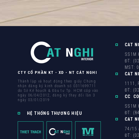
CAT N
SS1M H
ĐT: (0
MST: 
CTY CỔ PHẦN KT - XD - NT CÁT NGHI
CAT N
Thành lập và hoạt động theo giấy Chứng
1111, 
nhận đăng ký kinh doanh số 0311699711
ĐT: (0
do Sở Kế hoạch & Đầu tư Tp. HCM cấp vào
ngày 06/04/2012, đăng ký thay đổi lần 3
CC C
ngày 03/01/2019
SS1M H
ĐT: (8
HỆ THỐNG THƯƠNG HIỆU
CAT N
74/15 
ĐT: (0