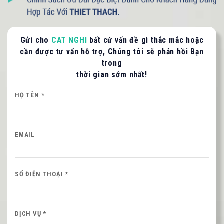
Gửi cho
CAT NGHI
bất cứ vấn đề gì thắc mắc hoặc
cần được tư vấn hỗ trợ, Chúng tôi sẽ phản hồi Bạn
trong
LIÊN HỆ TƯ VẤN / BÁO GIÁ
thời gian sớm nhất!
Quý khách vui lòng cung cấp thông tin để CAT
NGHI liên hệ hỗ trợ nhanh nhất.
HỌ TÊN *
HỌ VÀ TÊN QUÝ KHÁCH
EMAIL
SỐ ĐIỆN THOẠI *
SỐ ĐIỆN THOẠI *
Nội dung
DỊCH VỤ *