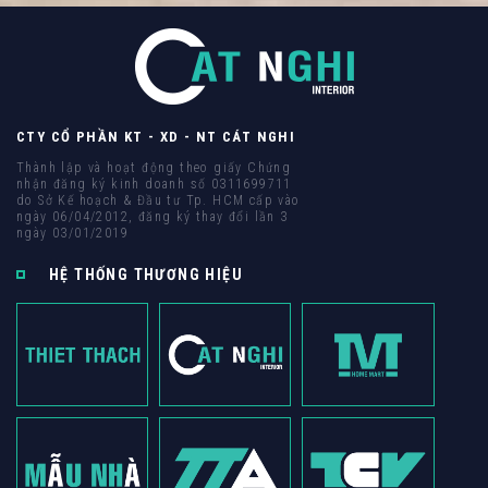
CTY CỔ PHẦN KT - XD - NT CÁT NGHI
Thành lập và hoạt động theo giấy Chứng
nhận đăng ký kinh doanh số 0311699711
do Sở Kế hoạch & Đầu tư Tp. HCM cấp vào
ngày 06/04/2012, đăng ký thay đổi lần 3
ngày 03/01/2019
HỆ THỐNG THƯƠNG HIỆU