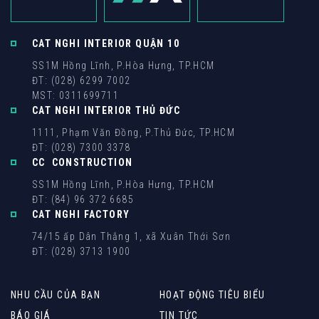
CAT NGHI INTERIOR QUẬN 10
SS1M Hồng Lĩnh, P.Hòa Hưng, TP.HCM
ĐT: (028) 6299 7002
MST: 0311699711
CAT NGHI INTERIOR THỦ ĐỨC
1111, Phạm Văn Đồng, P.Thủ Đức, TP.HCM
ĐT: (028) 7300 3378
CC CONSTRUCTION
SS1M Hồng Lĩnh, P.Hòa Hưng, TP.HCM
ĐT: (84) 96 372 6685
CAT NGHI FACTORY
74/15 ấp Dân Thắng 1, xã Xuân Thới Sơn
ĐT: (028) 3713 1900
NHU CẦU CỦA BẠN
HOẠT ĐỘNG TIÊU BIỂU
BÁO GIÁ
TIN TỨC