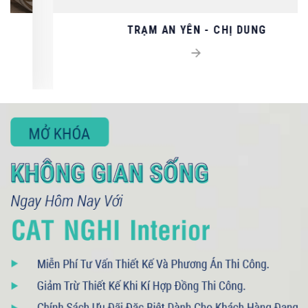
TRẠM AN YÊN - CHỊ DUNG
093 71379 13
- 090 3075 005