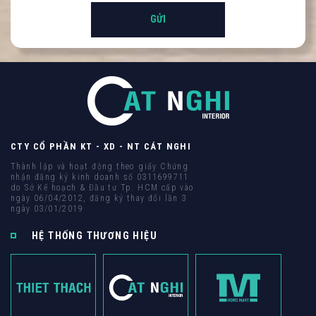
CTY CỔ PHẦN KT - XD - NT CÁT NGHI
Thành lập và hoạt động theo giấy Chứng
nhận đăng ký kinh doanh số 0311699711
do Sở Kế hoạch & Đầu tư Tp. HCM cấp vào
ngày 06/04/2012, đăng ký thay đổi lần 3
ngày 03/01/2019
HỆ THỐNG THƯƠNG HIỆU