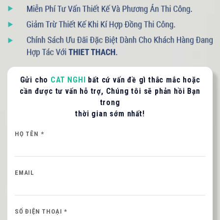
093 71379 13
- 090 3075 005
Gửi cho
CAT NGHI
bất cứ vấn đề gì thắc mắc hoặc
LIÊN HỆ TƯ VẤN / BÁO GIÁ
cần được tư vấn hỗ trợ, Chúng tôi sẽ phản hồi Bạn
trong
Quý khách vui lòng cung cấp thông tin để CAT
NGHI liên hệ hỗ trợ nhanh nhất.
thời gian sớm nhất!
HỌ VÀ TÊN QUÝ KHÁCH
HỌ TÊN *
EMAIL
SỐ ĐIỆN THOẠI *
SỐ ĐIỆN THOẠI *
Nội dung