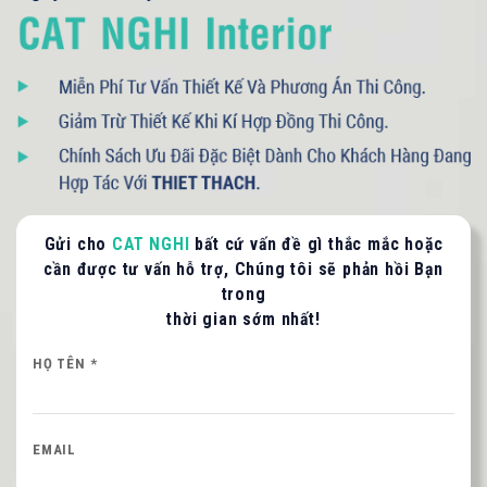
093 71379 13
- 090 3075 005
LIÊN HỆ TƯ VẤN / BÁO GIÁ
Gửi cho
CAT NGHI
bất cứ vấn đề gì thắc mắc hoặc
Quý khách vui lòng cung cấp thông tin để CAT
cần được tư vấn hỗ trợ, Chúng tôi sẽ phản hồi Bạn
NGHI liên hệ hỗ trợ nhanh nhất.
trong
thời gian sớm nhất!
HỌ VÀ TÊN QUÝ KHÁCH
HỌ TÊN *
SỐ ĐIỆN THOẠI *
EMAIL