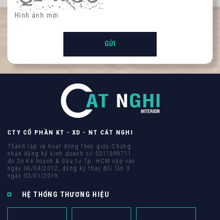
Hình ảnh mới
CTY CỔ PHẦN KT - XD - NT CÁT NGHI
Thành lập và hoạt động theo giấy Chứng
nhận đăng ký kinh doanh số 0311699711
do Sở Kế hoạch & Đầu tư Tp. HCM cấp vào
ngày 06/04/2012, đăng ký thay đổi lần 3
ngày 03/01/2019
HỆ THỐNG THƯƠNG HIỆU