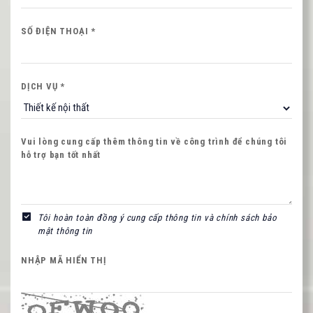
Nội dung
SỐ ĐIỆN THOẠI *
DỊCH VỤ *
NHẬP MÃ HIỂN THỊ
Vui lòng cung cấp thêm thông tin về công trình để chúng tôi
hỗ trợ bạn tốt nhất
Hình ảnh mới
Tôi hoàn toàn đồng ý cung cấp thông tin và chính sách bảo
mật thông tin
NHẬP MÃ HIỂN THỊ