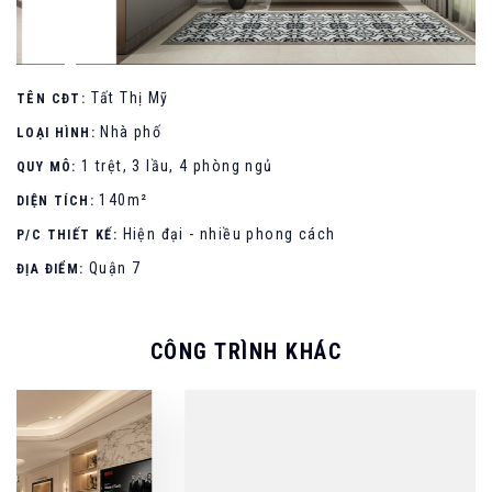
Tất Thị Mỹ
TÊN CĐT:
Nhà phố
LOẠI HÌNH:
1 trệt, 3 lầu, 4 phòng ngủ
QUY MÔ:
140m²
DIỆN TÍCH:
Hiện đại - nhiều phong cách
P/C THIẾT KẾ:
Quận 7
ĐỊA ĐIỂM:
CÔNG TRÌNH KHÁC