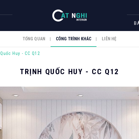
B
TỔNG QUAN
CÔNG TRÌNH KHÁC
LIÊN HỆ
 Quốc Huy - CC Q12
TRỊNH QUỐC HUY - CC Q12
RÌNH THI CÔNG
Căn hộ
Spa
ng
Nhà hàng - Bar
ạn
Shop -
Showroom - Gara
N GÓI CẢI TẠO - HOÀN THIỆN
BẢN TIN CÔNG TY
XÂY DỰNG PHẦN 