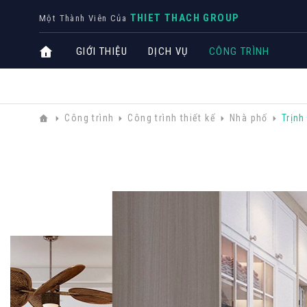
THIET THACH GROUP
Một Thành Viên Của
GIỚI THIỆU
DỊCH VỤ
CÔNG TRÌNH
Công trình
Công trình thiết kế
Nhà phố
Trịnh
CÔNG T
Biệt thự
Nhà phố
Văn phò
Khách s
THIẾT KẾ NỘI THẤT
CHUYÊN NGÀNH
TRỌ