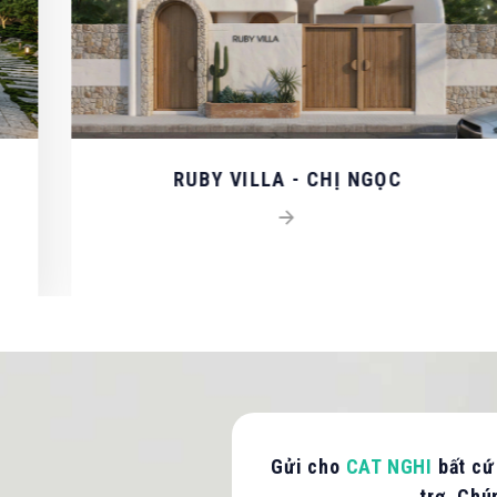
ẤN / BÁO GIÁ
ng cấp thông tin để CAT NGHI liên hệ hỗ trợ nhanh nhất.
CH
RUBY VILLA - CHỊ NGỌC
Gửi cho
CAT NGHI
bất cứ
trợ, Chú