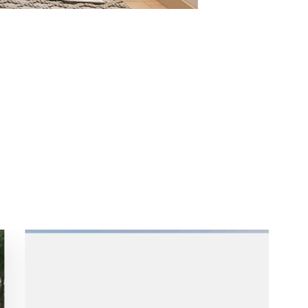
 13
- 090 3075 005