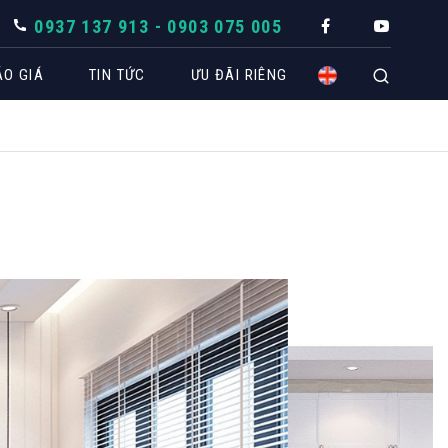
0937 137 913 - 0903 075 005
ÁO GIÁ
TIN TỨC
ƯU ĐÃI RIÊNG
CÔNG TRÌNH THIẾT KẾ
Biệt thự
Căn hộ
Nhà phố
Spa
Văn phòng
Coffee
Khách sạn
Shop -
Showroom
THÔ
TUYỂN DỤNG
BÁO GIÁ NHANH THEO KHÔNG GIAN