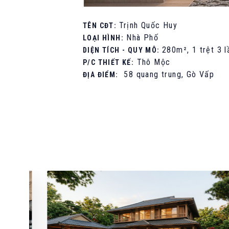
Trịnh Quốc Huy
TÊN CĐT:
Nhà Phố
LOẠI HÌNH:
280m², 1 trệt 3 l
DIỆN TÍCH - QUY MÔ:
Thô Mộc
P/C THIẾT KẾ:
58 quang trung, Gò Vấp
ĐỊA ĐIỂM: