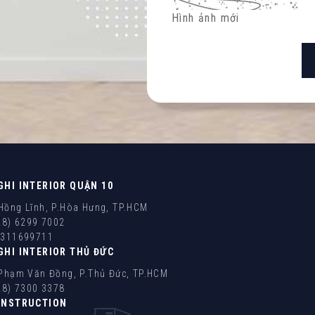
Hình ảnh mới
GHI INTERIOR QUẬN 10
ồng Lĩnh, P.Hòa Hưng, TP.HCM
28) 6299 7002
0311699711
GHI INTERIOR THỦ ĐỨC
Phạm Văn Đồng, P.Thủ Đức, TP.HCM
28) 7300 3378
ONSTRUCTION