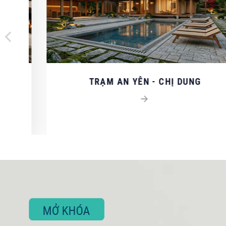
LIÊN HỆ TƯ V
Quý khách vui lòng cu
HỌ VÀ TÊN QUÝ KHÁ
TRẠM AN YÊN - CHỊ DUNG
SỐ ĐIỆN THOẠI *
Nội dung
NHẬP MÃ HIỂN THỊ