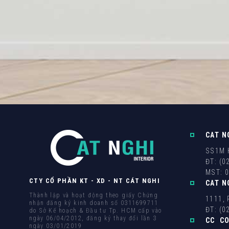
CAT N
SS1M H
ĐT: (0
MST: 
CTY CỔ PHẦN KT - XD - NT CÁT NGHI
CAT N
Thành lập và hoạt động theo giấy Chứng
1111, 
nhận đăng ký kinh doanh số 0311699711
ĐT: (0
do Sở Kế hoạch & Đầu tư Tp. HCM cấp vào
ngày 06/04/2012, đăng ký thay đổi lần 3
CC C
ngày 03/01/2019