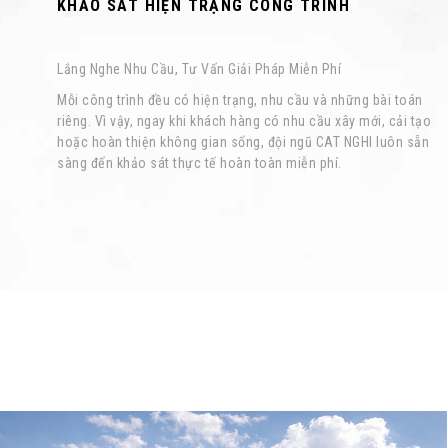
KHẢO SÁT HIỆN TRẠNG CÔNG TRÌNH
Lắng Nghe Nhu Cầu, Tư Vấn Giải Pháp Miễn Phí
Mỗi công trình đều có hiện trạng, nhu cầu và những bài toán
riêng. Vì vậy, ngay khi khách hàng có nhu cầu xây mới, cải tạo
hoặc hoàn thiện không gian sống, đội ngũ CAT NGHI luôn sẵn
sàng đến khảo sát thực tế hoàn toàn miễn phí.
LIÊN HỆ TƯ V
Quý khách vui lòng cu
HỌ VÀ TÊN QUÝ KHÁ