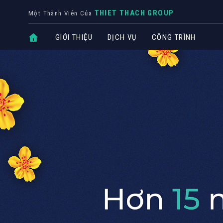
THIET THACH GROUP
Một Thành Viên Của
GIỚI THIỆU
DỊCH VỤ
CÔNG TRÌNH
CÔNG T
Biệt thự
Nhà phố
Văn phò
Khách s
THIẾT KẾ NỘI THẤT
CHUYÊN NGÀNH
TRỌ