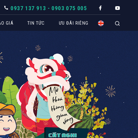
0937 137 913 - 0903 075 005
ÁO GIÁ
TIN TỨC
ƯU ĐÃI RIÊNG
CÔNG TRÌNH THIẾT KẾ
Biệt thự
Căn hộ
Nhà phố
Spa
Văn phòng
Coffee
Khách sạn
Shop -
Showroom
THÔ
TUYỂN DỤNG
BÁO GIÁ NHANH THEO KHÔNG GIAN