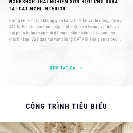
WORKSHOP TRẢI NGHIỆM SƠN HIỆU ỨNG DURA
TẠI CAT NGHI INTERIOR
Không chỉ kiến tạo không gian bằng thiết kế và thi công, đội ngũ
093 71379
CAT NGHI luôn chú trọng cập nhật những xu hướng vật liệu và
giải pháp hoàn thiện mới để mang đến nhiều giá trị hơn cho
khách hàng. Vừa qua, tại văn phòng CAT NGHI đã diễn ra buổi
Workshop Trải nghiệm Sơn Hiệu Ứng do Sơn DURA tổ chức.
Chương trình mang đến những kiến thức thực tế về các dòng
sơn hiệu ứng, quy trình thi công, ứng dụng trong không gian nội
thất và những xu hướng hoàn thiện bề mặt đang được ưa
XEM TẤT CẢ
chuộng hiện nay.
CÔNG TRÌNH TIÊU BIỂU
ẤN / BÁO GIÁ
ng cấp thông tin để CAT NGHI liên hệ hỗ trợ nhanh nhất.
CH