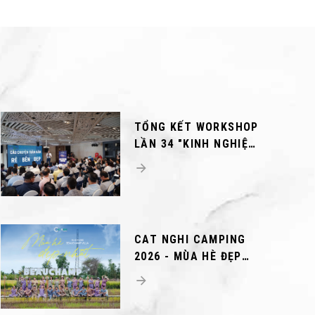
TỔNG KẾT WORKSHOP
LẦN 34 "KINH NGHIỆM
CHO NGƯỜI LẦN ĐẦU
XÂY NHÀ"
CAT NGHI CAMPING
2026 - MÙA HÈ ĐẸP
NHẤT