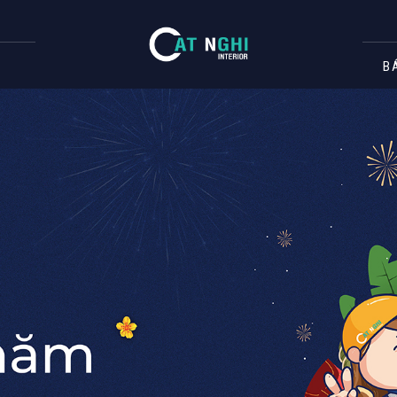
B
RÌNH THI CÔNG
Căn hộ
Spa
ng
Nhà hàng - Bar
ạn
Shop -
Showroom - Gara
N GÓI CẢI TẠO - HOÀN THIỆN
BẢN TIN CÔNG TY
XÂY DỰNG PHẦN 