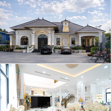
SỐ ĐIỆN THOẠI *
Nội dung
NHẬP MÃ HIỂN THỊ