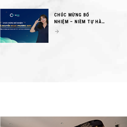
CHÚC MỪNG BỔ
NHIỆM – NIỀM TỰ HÀO
 13
- 090 3075 005
CỦA CAT NGHI