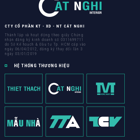
CTY CỔ PHẦN KT - XD - NT CÁT NGHI
Thành lập và hoạt động theo giấy Chứng
nhận đăng ký kinh doanh số 0311699711
do Sở Kế hoạch & Đầu tư Tp. HCM cấp vào
ngày 06/04/2012, đăng ký thay đổi lần 3
ngày 03/01/2019
HỆ THỐNG THƯƠNG HIỆU