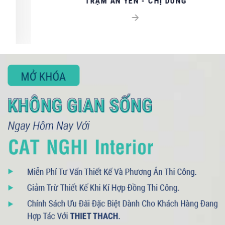
TRẠM AN YÊN - CHỊ DUNG
093 71379 13
- 090 3075 005