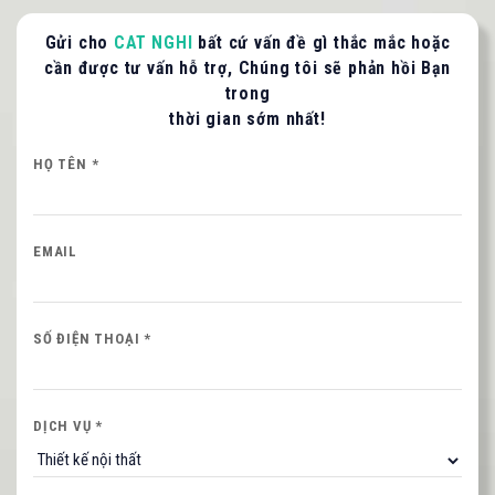
Gửi cho
CAT NGHI
bất cứ vấn đề gì thắc mắc hoặc
cần được tư vấn hỗ trợ, Chúng tôi sẽ phản hồi Bạn
trong
thời gian sớm nhất!
LIÊN HỆ TƯ VẤN / BÁO GIÁ
Quý khách vui lòng cung cấp thông tin để CAT
HỌ TÊN *
NGHI liên hệ hỗ trợ nhanh nhất.
HỌ VÀ TÊN QUÝ KHÁCH
EMAIL
SỐ ĐIỆN THOẠI *
SỐ ĐIỆN THOẠI *
Nội dung
DỊCH VỤ *