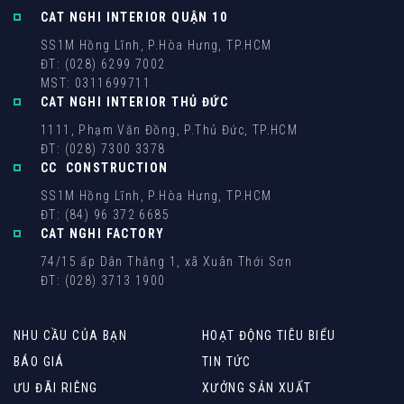
CAT NGHI INTERIOR QUẬN 10
SS1M Hồng Lĩnh, P.Hòa Hưng, TP.HCM
ĐT: (028) 6299 7002
MST: 0311699711
CAT NGHI INTERIOR THỦ ĐỨC
1111, Phạm Văn Đồng, P.Thủ Đức, TP.HCM
ĐT: (028) 7300 3378
CC CONSTRUCTION
SS1M Hồng Lĩnh, P.Hòa Hưng, TP.HCM
ĐT: (84) 96 372 6685
CAT NGHI FACTORY
74/15 ấp Dân Thắng 1, xã Xuân Thới Sơn
ĐT: (028) 3713 1900
NHU CẦU CỦA BẠN
HOẠT ĐỘNG TIÊU BIỂU
BÁO GIÁ
TIN TỨC
ƯU ĐÃI RIÊNG
XƯỞNG SẢN XUẤT