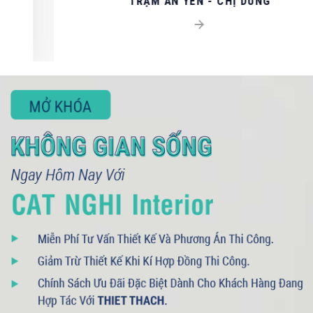
TRẠM AN YÊN - CHỊ DUNG
093 71379 13
- 090 3075 005