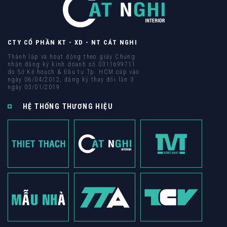
CTY CỔ PHẦN KT - XD - NT CÁT NGHI
Thành lập và hoạt động theo giấy Chứng
nhận đăng ký kinh doanh số 0311699711
do Sở Kế hoạch & Đầu tư Tp. HCM cấp vào
ngày 06/04/2012, đăng ký thay đổi lần 3
ngày 03/01/2019
HỆ THỐNG THƯƠNG HIỆU