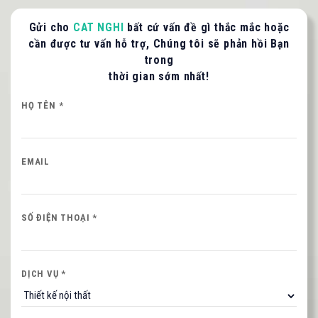
Gửi cho
CAT NGHI
bất cứ vấn đề gì thắc mắc hoặc
cần được tư vấn hỗ trợ, Chúng tôi sẽ phản hồi Bạn
trong
thời gian sớm nhất!
LIÊN HỆ TƯ VẤN / BÁO GIÁ
Quý khách vui lòng cung cấp thông tin để CAT
HỌ TÊN *
NGHI liên hệ hỗ trợ nhanh nhất.
HỌ VÀ TÊN QUÝ KHÁCH
EMAIL
SỐ ĐIỆN THOẠI *
SỐ ĐIỆN THOẠI *
Nội dung
DỊCH VỤ *