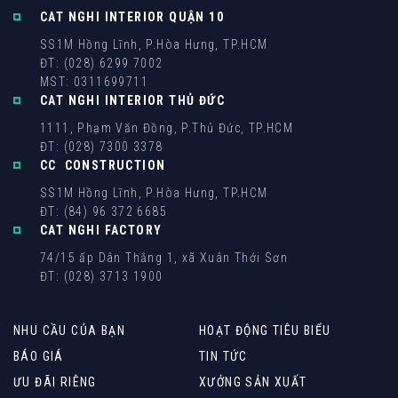
CAT NGHI INTERIOR QUẬN 10
SS1M Hồng Lĩnh, P.Hòa Hưng, TP.HCM
ĐT: (028) 6299 7002
MST: 0311699711
CAT NGHI INTERIOR THỦ ĐỨC
1111, Phạm Văn Đồng, P.Thủ Đức, TP.HCM
ĐT: (028) 7300 3378
CC CONSTRUCTION
SS1M Hồng Lĩnh, P.Hòa Hưng, TP.HCM
ĐT: (84) 96 372 6685
CAT NGHI FACTORY
74/15 ấp Dân Thắng 1, xã Xuân Thới Sơn
ĐT: (028) 3713 1900
NHU CẦU CỦA BẠN
HOẠT ĐỘNG TIÊU BIỂU
BÁO GIÁ
TIN TỨC
ƯU ĐÃI RIÊNG
XƯỞNG SẢN XUẤT