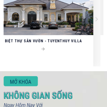
THUY VILLA
THIẾT KẾ - THI CÔNG NỘI T
SAIGON MYSTERY VI