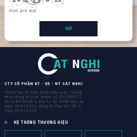
Hình ảnh mới
Hình ảnh mới
CTY CỔ PHẦN KT - XD - NT CÁT NGHI
Thành lập và hoạt động theo giấy Chứng
nhận đăng ký kinh doanh số 0311699711
do Sở Kế hoạch & Đầu tư Tp. HCM cấp vào
ngày 06/04/2012, đăng ký thay đổi lần 3
ngày 03/01/2019
HỆ THỐNG THƯƠNG HIỆU