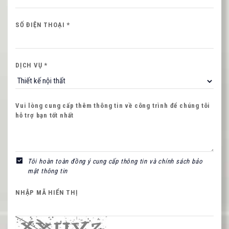
Quý khách vui lòng cung cấp thông tin để CAT
NGHI liên hệ hỗ trợ nhanh nhất.
SỐ ĐIỆN THOẠI *
HỌ VÀ TÊN QUÝ KHÁCH
DỊCH VỤ *
SỐ ĐIỆN THOẠI *
Vui lòng cung cấp thêm thông tin về công trình để chúng tôi
hỗ trợ bạn tốt nhất
Nội dung
Tôi hoàn toàn đồng ý cung cấp thông tin và chính sách bảo
mật thông tin
NHẬP MÃ HIỂN THỊ
NHẬP MÃ HIỂN THỊ