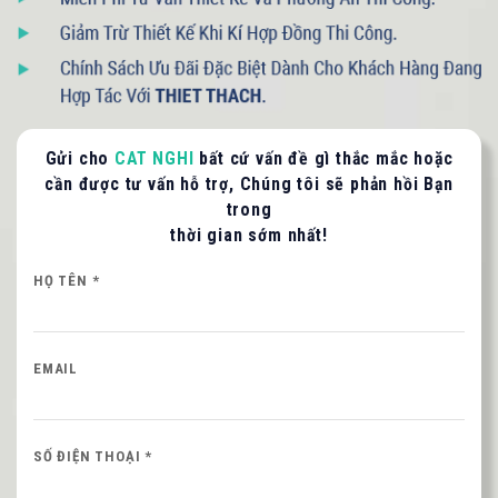
093 71379 13
- 090 3075 005
Gửi cho
CAT NGHI
bất cứ vấn đề gì thắc mắc hoặc
LIÊN HỆ TƯ VẤN / BÁO GIÁ
cần được tư vấn hỗ trợ, Chúng tôi sẽ phản hồi Bạn
trong
Quý khách vui lòng cung cấp thông tin để CAT
thời gian sớm nhất!
NGHI liên hệ hỗ trợ nhanh nhất.
HỌ TÊN *
HỌ VÀ TÊN QUÝ KHÁCH
EMAIL
SỐ ĐIỆN THOẠI *
SỐ ĐIỆN THOẠI *
Nội dung