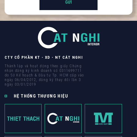
CTY CỔ PHẦN KT - XD - NT CÁT NGHI
Thành lập và hoạt động theo giấy Chứng
nhận đăng ký kinh doanh số 0311699711
do Sở Kế hoạch & Đầu tư Tp. HCM cấp vào
ngày 06/04/2012, đăng ký thay đổi lần 3
ngày 03/01/2019
HỆ THỐNG THƯƠNG HIỆU