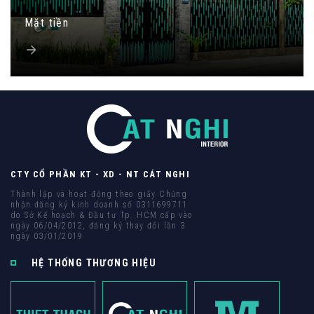
Mặt tiền
093 71379 13
- 090 3075 005
LIÊN HỆ TƯ VẤN / BÁO GIÁ
Quý khách vui lòng cung cấp thông tin để CAT
CTY CỔ PHẦN KT - XD - NT CÁT NGHI
NGHI liên hệ hỗ trợ nhanh nhất.
Thành lập và hoạt động theo giấy Chứng
HỌ VÀ TÊN QUÝ KHÁCH
nhận đăng ký kinh doanh số 0311699711
do Sở Kế hoạch & Đầu tư Tp. HCM cấp vào
ngày 06/04/2012, đăng ký thay đổi lần 3
ngày 03/01/2019
HỆ THỐNG THƯƠNG HIỆU
SỐ ĐIỆN THOẠI *