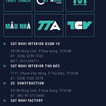
Nội dung
CAT NGHI INTERIOR QUẬN 10
NHẬP MÃ HIỂN THỊ
SS1M Hồng Lĩnh, P.Hòa Hưng, TP.HCM
ĐT: (028) 6299 7002
MST: 0311699711
CAT NGHI INTERIOR THỦ ĐỨC
Hình ảnh mới
1111, Phạm Văn Đồng, P.Thủ Đức, TP.HCM
ĐT: (028) 7300 3378
CC CONSTRUCTION
SS1M Hồng Lĩnh, P.Hòa Hưng, TP.HCM
ĐT: (84) 96 372 6685
CAT NGHI FACTORY